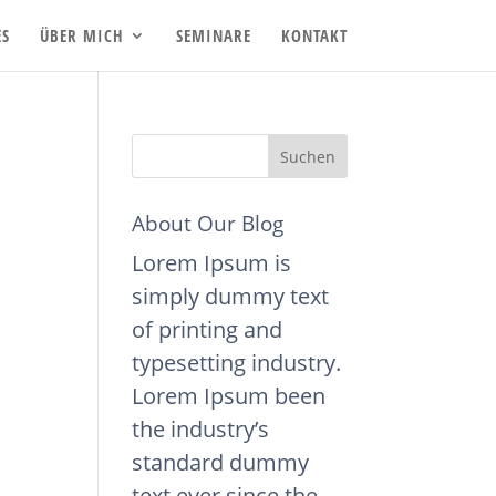
ES
ÜBER MICH
SEMINARE
KONTAKT
About Our Blog
Lorem Ipsum is
simply dummy text
of printing and
typesetting industry.
Lorem Ipsum been
the industry’s
standard dummy
text ever since the